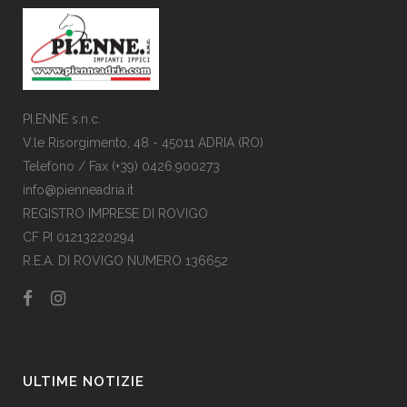
PI.ENNE s.n.c.
V.le Risorgimento, 48 - 45011 ADRIA (RO)
Telefono / Fax (+39) 0426.900273
info@pienneadria.it
REGISTRO IMPRESE DI ROVIGO
CF PI 01213220294
R.E.A. DI ROVIGO NUMERO 136652
ULTIME NOTIZIE