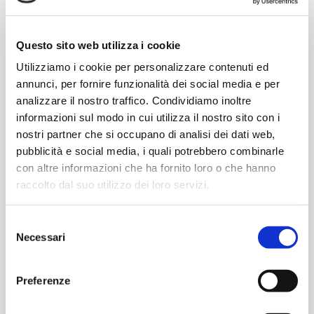
La tamponatura laterale è realizzata
con pannelli in compensato okumè
Questo sito web utilizza i cookie
fenolico o con tavole maschiate, il tutto
Utilizziamo i cookie per personalizzare contenuti ed
trattato con impregnante all’acqua
annunci, per fornire funzionalità dei social media e per
protettivo ed antisfogliamento.
analizzare il nostro traffico. Condividiamo inoltre
I pannelli di okume’ sono dotati di un
informazioni sul modo in cui utilizza il nostro sito con i
profilo protettivo sia nella parte
nostri partner che si occupano di analisi dei dati web,
superiore che nella parte inferiore per
pubblicità e social media, i quali potrebbero combinarle
impedire che il cavallo possa rovinarli
con altre informazioni che ha fornito loro o che hanno
mordendoli.
raccolto dal suo utilizzo dei loro servizi.
In alternativa è possibile avere la tamponatura
con perline maschiate in abete o larice
Selezione
Necessari
oppure con perline di plastica .
del
In conclusione a completamento del
consenso
perimetro, per entrambe le soluzioni di
Preferenze
tamponatura, viene realizzato un
portone completo di chiavistelli per la